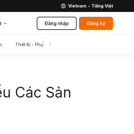
Vietnam - Tiếng Việt
ợ
Đăng nhập
Đăng ký
o
Thiết Bị - Phụ Kiện Số
Thực phẩm
Mẹ & Bé
ểu Các Sản